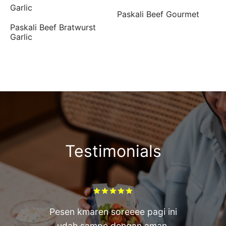
Paskali Beef Gourmet
Paskali Beef Bratwurst
Garlic
Testimonials
ed on
1
customer rating
Rated
out of 5 based on
Pesen kmaren soreeee pagi ini
udah sampe dengan aman.