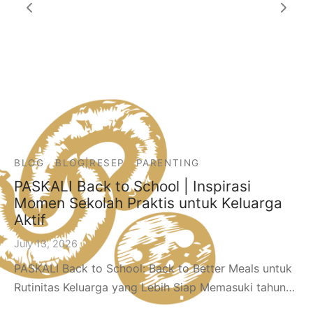
BLOG
BLOG|RESEP
PARENTING
PASKALI Back to School | Inspirasi
Momen Sekolah Praktis untuk Keluarga
Aktif
July 13, 2026
PASKALI Back to School: Back to Better Meals untuk
Rutinitas Keluarga yang Lebih Siap Memasuki tahun…