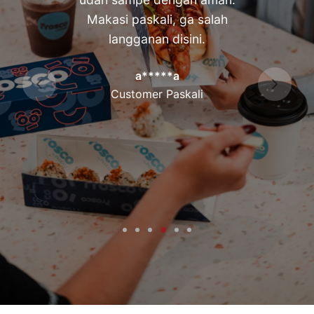
Makasi paskali, ga salah
langganan disini.
a*****a
Customer Paskali