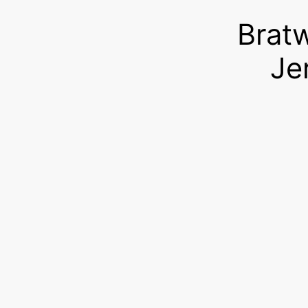
Bratw
Je