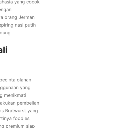
rahasia yang cocok
engan
a orang Jerman
piring nasi putih
ndung.
li
pecinta olahan
enggunaan yang
ng menikmati
lakukan pembelian
tas Bratwurst yang
rtinya foodies
ng premium siap