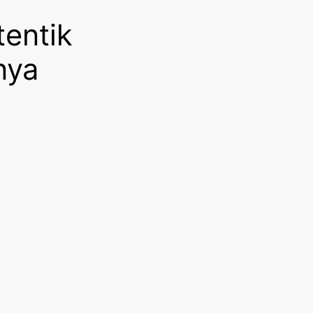
tentik
nya