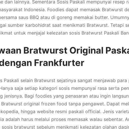
ahe dan lainnya. Sementara Sosis Paskali mempunyai resep 
masyarakat Indonesia. Foodies dapat memasak Bratwurst d
rsama saus BBQ atau di goreng memakai butter. Umumny
ai sumber karbohidrat saat menikmati Bratwurst. Tetapi se
ikmat untuk menjajal kelezatan sosis Bratwurst Paskali Ba
waan Bratwurst Original Paska
dengan Frankfurter
s Paskali selain Bratwurst sejatinya sangat menjawab para 
 Hanya saja setiap kategori sosis mempunyai rasa serta p
g jenisnya. Bagi foodies yang penasaran atau ingin langsu
 Bratwurst original frozen food tanpa pengawet. Dapat me
kopedia, hingga website resmi paskali official. Jenis varie
sia adalah harus melalui proses memasak walau sebentar. A
sosis bratwurst sebelum menikmati kelezatan olahan dagi