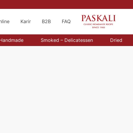
nline
Karir
B2B
FAQ
Handmade
Smoked – Delicatessen
Dried