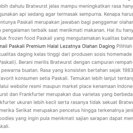
lebih dahulu Bratwurst jelas mampu meningkatkan rasa hany
ggunakan api sedang agar termasak sempurna. Kenapa har
entunya Paskali merupakan jawaban bagi penggemar olaha
 pengalaman terbaik saat menikmati makanan. Hal itu han
duk frozen food Paskali yang mengutamakan kualitas bah
Snail Paskali Premium Halal Lezatnya Olahan Daging
Pilihla
kualitas daging kelas tinggi dari produsen sosis homemade
Paskali). Berani merilis Bratwurst dengan campuran rempa
pewarna buatan. Rasa yang konsisten bertahan sejak 198
 favorit konsumen setia Paskali. Temukan lebih lanjut tenta
lalui website resmi maupun market place kenamaan Indone
wurst dan Frankfurter merupakan dua varietas yang berbed
furter ukuran lebih kecil serta rasanya tidak sekuat Bratw
merika Serikat merupakan pencetus hingga terkenalnya jeni
 foodies yang ingin pula menikmati sajian sarapan dapat me
kali.