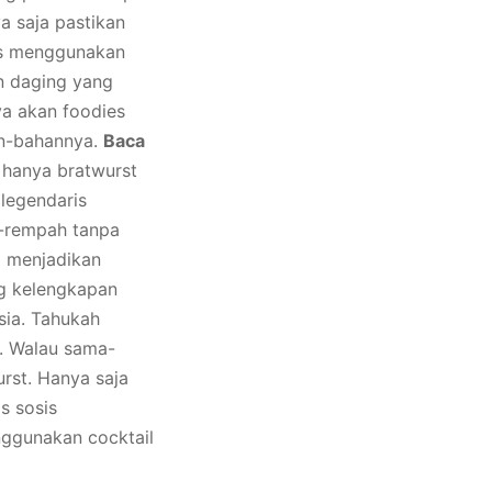
a saja pastikan
us menggunakan
n daging yang
ya akan foodies
an-bahannya.
Baca
h hanya bratwurst
 legendaris
h-rempah tanpa
3 menjadikan
ng kelengkapan
sia. Tahukah
a. Walau sama-
urst. Hanya saja
s sosis
nggunakan cocktail