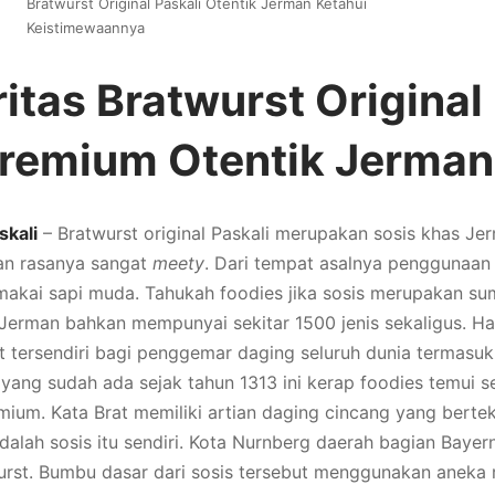
Bratwurst Original Paskali Otentik Jerman Ketahui
Keistimewaannya
itas Bratwurst Original
Premium Otentik Jerman
skali
– Bratwurst original Paskali merupakan sosis khas J
ran rasanya sangat
meety
. Dari tempat asalnya penggunaan
akai sapi muda. Tahukah foodies jika sosis merupakan s
Jerman bahkan mempunyai sekitar 1500 jenis sekaligus. Ha
tersendiri bagi penggemar daging seluruh dunia termasuk 
yang sudah ada sejak tahun 1313 ini kerap foodies temui se
ium. Kata Brat memiliki artian daging cincang yang bertek
dalah sosis itu sendiri. Kota Nurnberg daerah bagian Baye
urst. Bumbu dasar dari sosis tersebut menggunakan aneka 