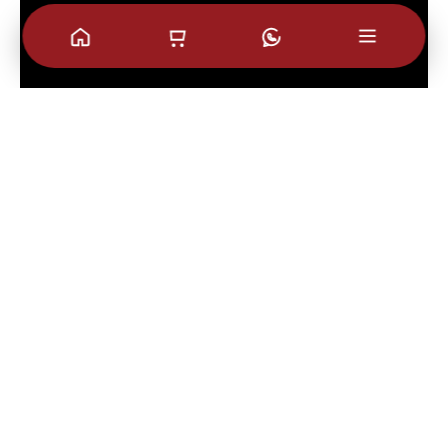
Video kegiatan 17 agustusan yang sudah
berlangsung di Halaman toko paskali
Nah itu dia sob,, seluruh rangkaian acara
yang di lakukan di halaman toko paskali Jl.
Abdul rahman saleh No.34 Bandung. Sesuai