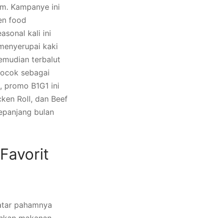
um. Kampanye ini
en food
sonal kali ini
 menyerupai kaki
emudian terbalut
cocok sebagai
 promo B1G1 ini
ken Roll, dan Beef
sepanjang bulan
Favorit
latar pahamnya