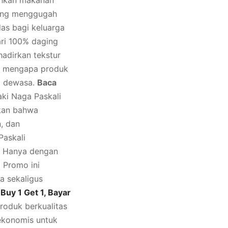
tuhkan makanan
 yang menggugah
das bagi keluarga
ari 100% daging
adirkan tekstur
san mengapa produk
ng dewasa.
Baca
aki Naga Paskali
ikan bahwa
, dan
Paskali
. Hanya dengan
 Promo ini
a sekaligus
Buy 1 Get 1, Bayar
roduk berkualitas
 ekonomis untuk