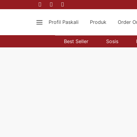
Profil Paskali
Produk
Order O
Best Seller
Sosis