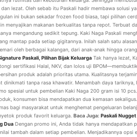
datnya rutinitas dan kebutuhan keluarga. Sehingga membu
t dan lezat. Oleh sebab itu Paskali hadir membawa solusi
gulan ini bukan sekadar frozen food biasa, tapi pilihan cer
gin menyajikan makanan berkualitas tanpa repot. Terbuat d
hanya mengandung sedikit tepung. Kaki Naga Paskali mengh
yang mantap pada setiap gigitannya. Inilah salah satu ala
gemari oleh berbagai kalangan, dari anak-anak hingga ora
Signature Paskali, Pilihan Bijak Keluarga
Tak hanya lezat, K
tongi sertifikasi Halal, NKV, dan lolos uji BPOM—membukt
rsihan produk adalah prioritas utama. Kualitasnya terjamin
t dinikmati tanpa rasa khawatir. Menambah daya tariknya, 
o spesial untuk pembelian Kaki Naga 200 gram isi 10 pcs
oduk, konsumen bisa mendapatkan dua kemasan sekaligus.
mas bagi masyarakat untuk menghemat pengeluaran belanj
etok produk favorit keluarga.
Baca Juga:
Paskali Nugget 
ng Dua
Dengan promo ini, Anda tidak hanya mendapatkan p
a nilai tambah dalam setiap pembelian. Menjadikannya opsi