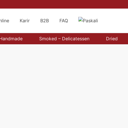
nline
Karir
B2B
FAQ
Handmade
Smoked – Delicatessen
Dried