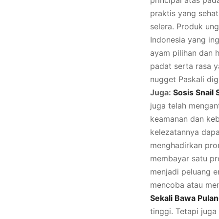
principal atas pa
praktis yang seha
selera. Produk ung
Indonesia yang in
ayam pilihan dan 
padat serta rasa 
nugget Paskali di
Juga:
Sosis Snail 
juga telah mengan
keamanan dan kebe
kelezatannya dapa
menghadirkan prom
membayar satu pr
menjadi peluang e
mencoba atau meny
Sekali Bawa Pula
tinggi. Tetapi jug