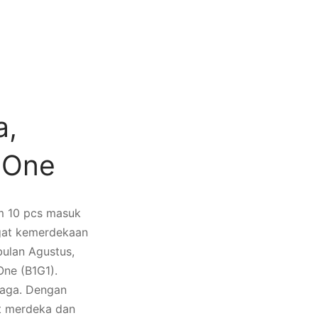
a,
 One
m 10 pcs masuk
ngat kemerdekaan
bulan Agustus,
One (B1G1).
Naga. Dengan
t merdeka dan