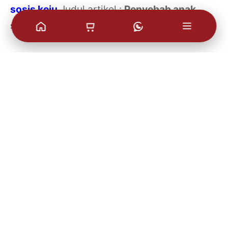
sosis keju
Judul artikel :
Penyebab anak
susah makan
Posted in:
parenting
Tagged:
anak susah makan|parenting|Paskali
Share