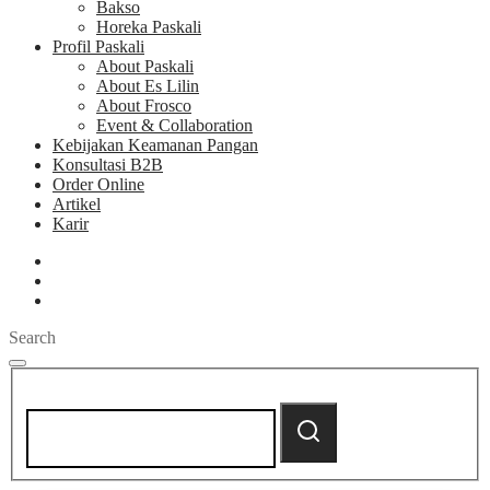
Bakso
Horeka Paskali
Profil Paskali
About Paskali
About Es Lilin
About Frosco
Event & Collaboration
Kebijakan Keamanan Pangan
Konsultasi B2B
Order Online
Artikel
Karir
Search
Search
for:
Search