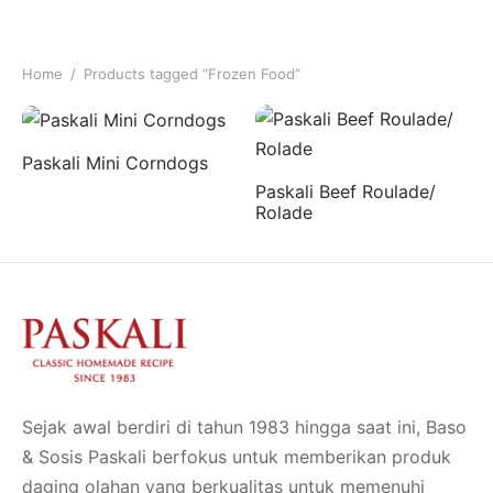
d
Home
/
Products tagged “Frozen Food”
so
ka Paskali
Paskali Mini Corndogs
Paskali Beef Roulade/
Rolade
Sejak awal berdiri di tahun 1983 hingga saat ini, Baso
& Sosis Paskali berfokus untuk memberikan produk
daging olahan yang berkualitas untuk memenuhi