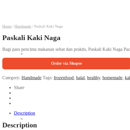
Home
/
Handmade
/
Paskali Kaki Naga
Paskali Kaki Naga
Bagi para pencinta makanan sehat dan praktis, Paskali Kaki Naga P
Order via Shopee
Category:
Handmade
Tags:
frozenfood
,
halal
,
healthy
,
homemade
,
ka
Share
Description
Description