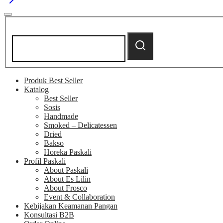
Search
for:
Search
Produk Best Seller
Katalog
Best Seller
Sosis
Handmade
Smoked – Delicatessen
Dried
Bakso
Horeka Paskali
Profil Paskali
About Paskali
About Es Lilin
About Frosco
Event & Collaboration
Kebijakan Keamanan Pangan
Konsultasi B2B