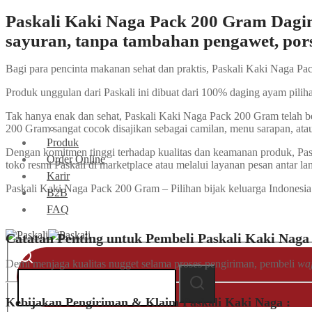
Paskali Kaki Naga Pack 200 Gram Dagin
sayuran, tanpa tambahan pengawet, porsi
Bagi para pencinta makanan sehat dan praktis, Paskali Kaki Naga Pa
Produk unggulan dari Paskali ini dibuat dari 100% daging ayam pilih
Tak hanya enak dan sehat, Paskali Kaki Naga Pack 200 Gram telah b
200 Gram sangat cocok disajikan sebagai camilan, menu sarapan, atau
Produk
Dengan komitmen tinggi terhadap kualitas dan keamanan produk, Pask
Order Online
toko resmi Paskali di marketplace atau melalui layanan pesan antar la
Karir
Paskali Kaki Naga Pack 200 Gram – Pilihan bijak keluarga Indonesia
B2B
FAQ
Catatan Penting untuk Pembeli Paskali Kaki Nag
Search
for:
Demi menjaga kualitas nugget selama proses pengiriman, pembeli
wa
Search
Kebijakan Pengiriman & Klaim Paskali Kaki Naga :