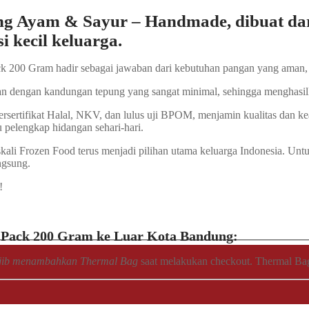
g Ayam & Sayur – Handmade, dibuat dar
 kecil keluarga.
ck 200 Gram hadir sebagai jawaban dari kebutuhan pangan yang aman, 
an dengan kandungan tepung yang sangat minimal, sehingga menghasilkan
ersertifikat Halal, NKV, dan lulus uji BPOM, menjamin kualitas dan 
 pelengkap hidangan sehari-hari.
ali Frozen Food terus menjadi pilihan utama keluarga Indonesia. Untu
ngsung.
!
a Pack 200 Gram ke Luar Kota Bandung:
jib menambahkan Thermal Bag
saat melakukan checkout. Thermal Bag k