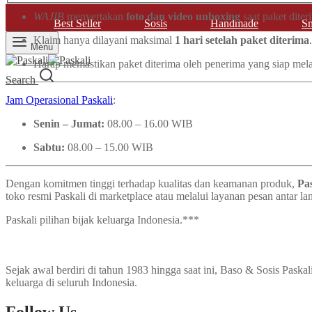
WAJIB
menyertakan
foto dan video unboxing
saat paket diter
Best Seller
Sosis
Handmade
Sm
Klaim hanya dilayani maksimal
1 hari setelah paket diterima
.
Menu
Harap memastikan paket diterima oleh penerima yang siap me
Search
Jam Operasional Paskali
:
Senin – Jumat:
08.00 – 16.00 WIB
Sabtu:
08.00 – 15.00 WIB
Dengan komitmen tinggi terhadap kualitas dan keamanan produk,
Pa
toko resmi Paskali di marketplace atau melalui layanan pesan antar la
Paskali pilihan bijak keluarga Indonesia.***
Sejak awal berdiri di tahun 1983 hingga saat ini, Baso & Sosis Pask
keluarga di seluruh Indonesia.