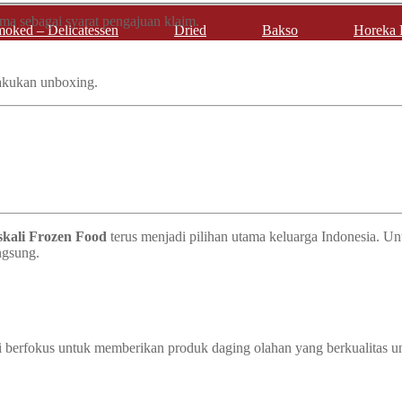
ima sebagai syarat pengajuan klaim.
oked – Delicatessen
Dried
Bakso
Horeka 
lakukan unboxing.
skali Frozen Food
terus menjadi pilihan utama keluarga Indonesia. Un
ngsung.
ali berfokus untuk memberikan produk daging olahan yang berkualitas 