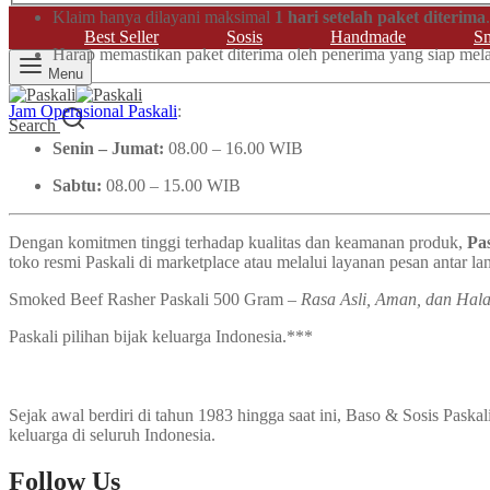
Klaim hanya dilayani maksimal
1 hari setelah paket diterima
.
Best Seller
Sosis
Handmade
Sm
Harap memastikan paket diterima oleh penerima yang siap me
Menu
Jam Operasional Paskali
:
Search
Senin – Jumat:
08.00 – 16.00 WIB
Sabtu:
08.00 – 15.00 WIB
Dengan komitmen tinggi terhadap kualitas dan keamanan produk,
Pa
toko resmi Paskali di marketplace atau melalui layanan pesan antar la
Smoked Beef Rasher Paskali 500 Gram –
Rasa Asli, Aman, dan Hala
Paskali pilihan bijak keluarga Indonesia.***
Sejak awal berdiri di tahun 1983 hingga saat ini, Baso & Sosis Pask
keluarga di seluruh Indonesia.
Follow Us