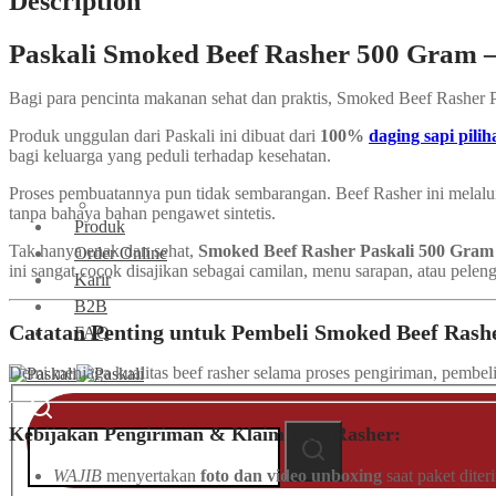
Description
Paskali Smoked Beef Rasher 500 G
Bagi para pencinta makanan sehat dan praktis, Smoked Beef Rasher 
Produk unggulan dari Paskali ini dibuat dari
100%
daging sapi pilih
bagi keluarga yang peduli terhadap kesehatan.
Proses pembuatannya pun tidak sembarangan. Beef Rasher ini melal
tanpa bahaya bahan pengawet sintetis.
Produk
Tak hanya enak dan sehat,
Smoked Beef Rasher Paskali 500 Gra
Order Online
ini sangat cocok disajikan sebagai camilan, menu sarapan, atau pelen
Karir
B2B
Catatan Penting untuk Pembeli Smoked Beef Rash
FAQ
Demi menjaga kualitas beef rasher selama proses pengiriman, pembel
Search
for:
Kebijakan Pengiriman & Klaim Beef Rasher:
Search
WAJIB
menyertakan
foto dan video unboxing
saat paket diter