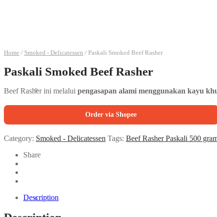
Home
/
Smoked - Delicatessen
/
Paskali Smoked Beef Rasher
Paskali Smoked Beef Rasher
Beef Rasher ini melalui
pengasapan alami menggunakan kayu kh
Order via Shopee
Category:
Smoked - Delicatessen
Tags:
Beef Rasher Paskali 500 gra
Share
Description