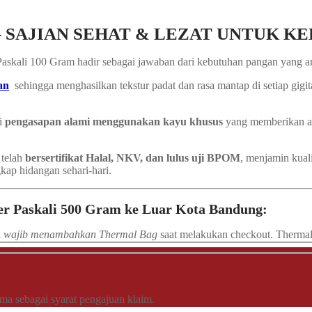
ram – SAJIAN SEHAT & LEZAT UNTUK
Paskali 100 Gram
hadir sebagai jawaban dari kebutuhan pangan yang a
an
sehingga menghasilkan tekstur padat dan rasa mantap di setiap gig
ui
pengasapan alami menggunakan kayu khusus
yang memberikan ar
m
telah
bersertifikat Halal, NKV, dan lulus uji BPOM
, menjamin kual
gkap hidangan sehari-hari.
er Paskali 500 Gram ke Luar Kota Bandung:
i
wajib menambahkan Thermal Bag
saat melakukan checkout. Thermal B
ima sebagai syarat pengajuan klaim.