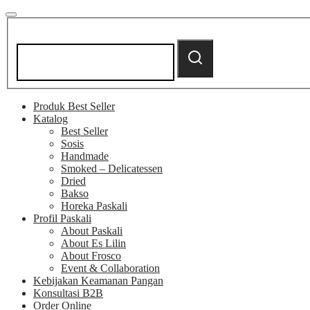
Search
for:
Search
Produk Best Seller
Katalog
Best Seller
Sosis
Handmade
Smoked – Delicatessen
Dried
Bakso
Horeka Paskali
Profil Paskali
About Paskali
About Es Lilin
About Frosco
Event & Collaboration
Kebijakan Keamanan Pangan
Konsultasi B2B
Order Online