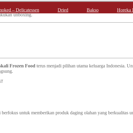
oked – Delicatessen
Dried
Bakso
Horeka 
lakukan unboxing.
skali Frozen Food
terus menjadi pilihan utama keluarga Indonesia. Un
ngsung.
l!
ali berfokus untuk memberikan produk daging olahan yang berkualitas 