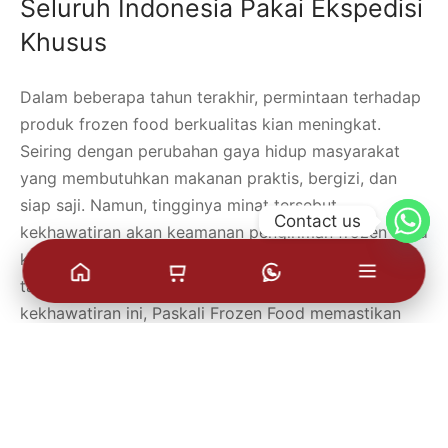
Seluruh Indonesia Pakai Ekspedisi
Khusus
Dalam beberapa tahun terakhir, permintaan terhadap
produk frozen food berkualitas kian meningkat.
Seiring dengan perubahan gaya hidup masyarakat
yang membutuhkan makanan praktis, bergizi, dan
siap saji. Namun, tingginya minat tersebut,
Contact us
kekhawatiran akan keamanan pengiriman frozen food
ke luar kota maupun antarpulau masih menjadi
tantangan tersendiri bagi para konsumen. Menjawab
kekhawatiran ini, Paskali Frozen Food memastikan
bahwa pengiriman semakin aman dan terjamin
dengan memanfaatkan ekspedisi khusus
berpendingin. Pengiriman menggunakan armada cold
chain memungkinkan produk beku seperti sosis,