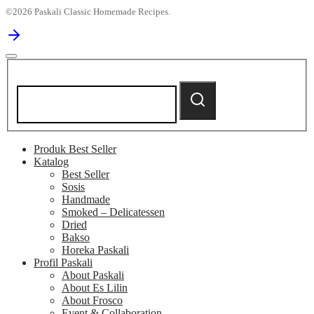
©2026 Paskali Classic Homemade Recipes.
Search
for:
Search
Produk Best Seller
Katalog
Best Seller
Sosis
Handmade
Smoked – Delicatessen
Dried
Bakso
Horeka Paskali
Profil Paskali
About Paskali
About Es Lilin
About Frosco
Event & Collaboration