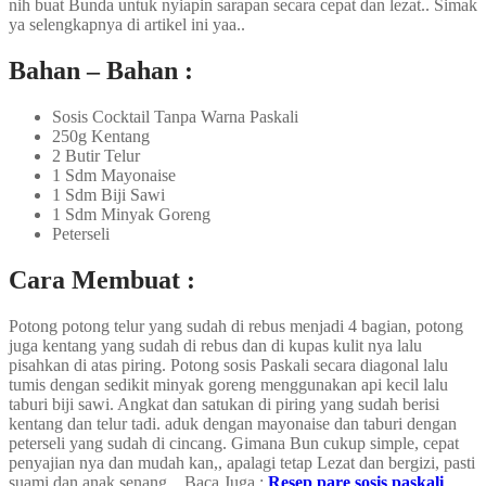
nih buat Bunda untuk nyiapin sarapan secara cepat dan lezat.. Simak
ya selengkapnya di artikel ini yaa..
Bahan – Bahan :
Sosis Cocktail Tanpa Warna Paskali
250g Kentang
2 Butir Telur
1 Sdm Mayonaise
1 Sdm Biji Sawi
1 Sdm Minyak Goreng
Peterseli
Cara Membuat :
Potong potong telur yang sudah di rebus menjadi 4 bagian, potong
juga kentang yang sudah di rebus dan di kupas kulit nya lalu
pisahkan di atas piring. Potong sosis Paskali secara diagonal lalu
tumis dengan sedikit minyak goreng menggunakan api kecil lalu
taburi biji sawi. Angkat dan satukan di piring yang sudah berisi
kentang dan telur tadi. aduk dengan mayonaise dan taburi dengan
peterseli yang sudah di cincang. Gimana Bun cukup simple, cepat
penyajian nya dan mudah kan,, apalagi tetap Lezat dan bergizi, pasti
suami dan anak senang. . Baca Juga :
Resep pare sosis paskali