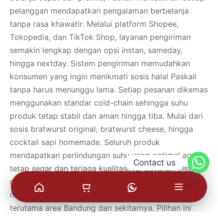
pelanggan mendapatkan pengalaman berbelanja
tanpa rasa khawatir. Melalui platform Shopee,
Tokopedia, dan TikTok Shop, layanan pengiriman
semakin lengkap dengan opsi instan, sameday,
hingga nextday. Sistem pengiriman memudahkan
konsumen yang ingin menikmati sosis halal Paskali
tanpa harus menunggu lama. Setiap pesanan dikemas
menggunakan standar cold-chain sehingga suhu
produk tetap stabil dan aman hingga tiba. Mulai dari
sosis bratwurst original, bratwurst cheese, hingga
cocktail sapi homemade. Seluruh produk
mendapatkan perlindungan suhu yang optimal agar
Contact us
tetap segar dan terjaga kualitasnya. Layanan instan
dan sameday sangat cocok bagi pelanggan yang
membutuhkan stok frozen food dalam waktu cepat,
terutama area Bandung dan sekitarnya. Pilihan ini