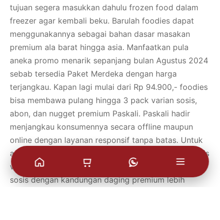
tujuan segera masukkan dahulu frozen food dalam
freezer agar kembali beku. Barulah foodies dapat
menggunakannya sebagai bahan dasar masakan
premium ala barat hingga asia. Manfaatkan pula
aneka promo menarik sepanjang bulan Agustus 2024
sebab tersedia Paket Merdeka dengan harga
terjangkau. Kapan lagi mulai dari Rp 94.900,- foodies
bisa membawa pulang hingga 3 pack varian sosis,
abon, dan nugget premium Paskali. Paskali hadir
menjangkau konsumennya secara offline maupun
online dengan layanan responsif tanpa batas. Untuk
apa mengorbankan kualitas selera foodies demi sosis
viral yang lebih murah. Padahal Paskali merupakan
sosis dengan kandungan daging premium lebih
banyak sehingga mampu upgrade level masakan
foodies kapanpun. Jadi tunggu apa lagi? Yuk belanja
frozen food Bandung dan ikuti Kreasi Tantangan