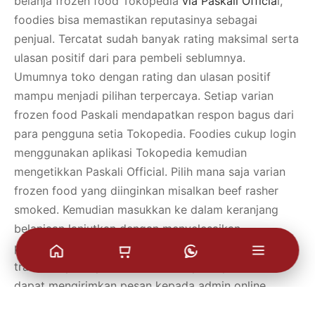
belanja frozen food Tokopedia
via Paskali Officia
l,
foodies bisa memastikan reputasinya sebagai
penjual. Tercatat sudah banyak rating maksimal serta
ulasan positif dari para pembeli seblumnya.
Umumnya toko dengan rating dan ulasan positif
mampu menjadi pilihan terpercaya. Setiap varian
frozen food Paskali mendapatkan respon bagus dari
para pengguna setia Tokopedia. Foodies cukup login
menggunakan aplikasi Tokopedia kemudian
mengetikkan Paskali Official. Pilih mana saja varian
frozen food yang diinginkan misalkan beef rasher
smoked. Kemudian masukkan ke dalam keranjang
belanjaan lanjutkan dengan menyelesaikan
pembayaran.Ingat untuk selalu menyelesaikan
transaksi pada platform resmi terpercaya. Foodies
dapat mengirimkan pesan kepada admin online
Paskali guna mengingatkan pengiriman. Sesuai