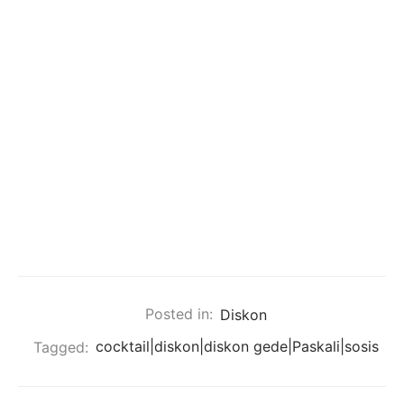
Posted in:
Diskon
Tagged:
cocktail|diskon|diskon gede|Paskali|sosis