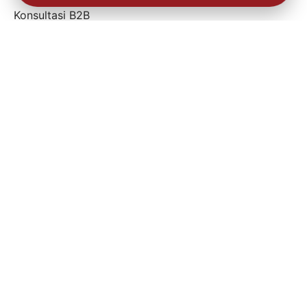
Konsultasi B2B
Kebijakan Keamanan Pangan
Artikel
Karir
Order Online
FAQ’s
KATALOG PRODUK
Best Seller
Sosis
Handmade
Smoked – Delicatessen