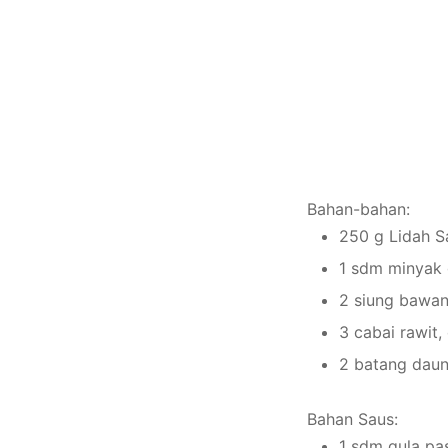
Bahan-bahan:
250 g Lidah Sa
1 sdm minyak
2 siung bawan
3 cabai rawit,
2 batang daun
Bahan Saus:
1 sdm gula pas