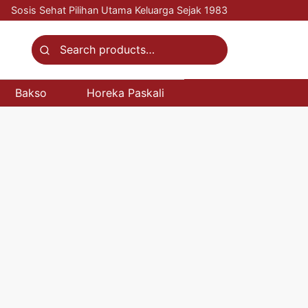
Sosis Sehat Pilihan Utama Keluarga Sejak 1983
Search
for:
Bakso
Horeka Paskali