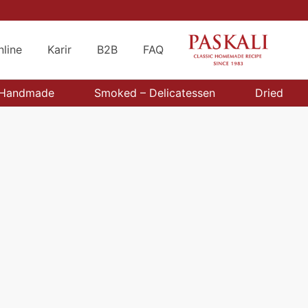
nline
Karir
B2B
FAQ
Handmade
Smoked – Delicatessen
Dried