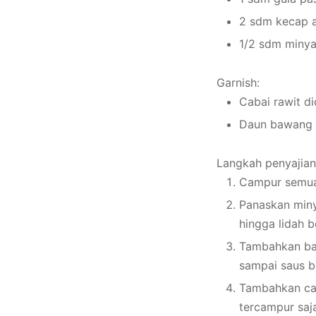
2 sdm kecap a
1/2 sdm minya
Garnish:
Cabai rawit di
Daun bawang d
Langkah penyajian
Campur semua 
Panaskan miny
hingga lidah 
Tambahkan ba
sampai saus b
Tambahkan cab
tercampur saja