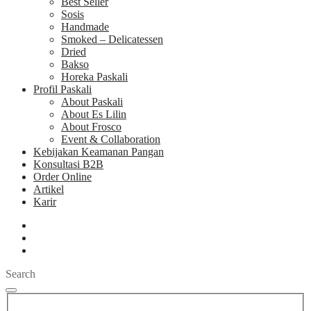
Best Seller
Sosis
Handmade
Smoked – Delicatessen
Dried
Bakso
Horeka Paskali
Profil Paskali
About Paskali
About Es Lilin
About Frosco
Event & Collaboration
Kebijakan Keamanan Pangan
Konsultasi B2B
Order Online
Artikel
Karir
Search
Search
for: