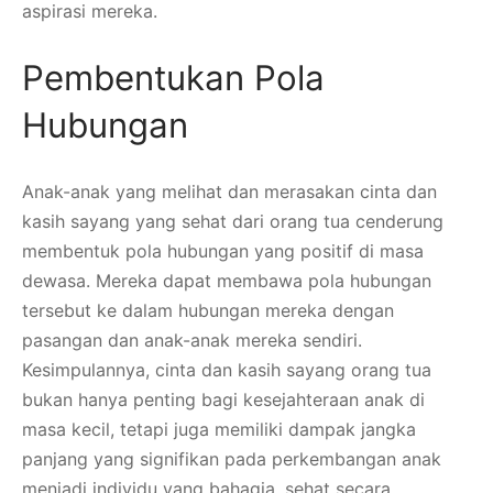
aspirasi mereka.
Pembentukan Pola
Hubungan
Anak-anak yang melihat dan merasakan cinta dan
kasih sayang yang sehat dari orang tua cenderung
membentuk pola hubungan yang positif di masa
dewasa. Mereka dapat membawa pola hubungan
tersebut ke dalam hubungan mereka dengan
pasangan dan anak-anak mereka sendiri.
Kesimpulannya, cinta dan kasih sayang orang tua
bukan hanya penting bagi kesejahteraan anak di
masa kecil, tetapi juga memiliki dampak jangka
panjang yang signifikan pada perkembangan anak
menjadi individu yang bahagia, sehat secara