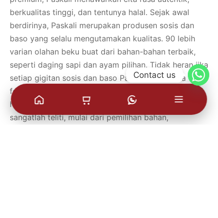
berkualitas tinggi, dan tentunya halal. Sejak awal
berdirinya, Paskali merupakan produsen sosis dan
baso yang selalu mengutamakan kualitas. 90 lebih
varian olahan beku buat dari bahan-bahan terbaik,
seperti daging sapi dan ayam pilihan. Tidak heran jika
Contact us
setiap gigitan sosis dan baso Paskali membawa
foodies pada cita rasa yang khas frozen food resep
homemade. Proses pembuatan setiap varian Paskali
sangatlah teliti, mulai dari pemilihan bahan,
pencampuran rempah, hingga pengasapan dengan
kayu khusus. Hal tersebut pula yang sukses
menciptakan produk lezat juga memiliki aroma dan
tekstur sempurna. Kini, foodies dapat menikmati
kelezatan Sosis Baso Paskali tanpa harus keluar
rumah. Dengan layanan pengiriman aman dan cepat,
produk-produk Paskali mampu terkirim dalam kondisi