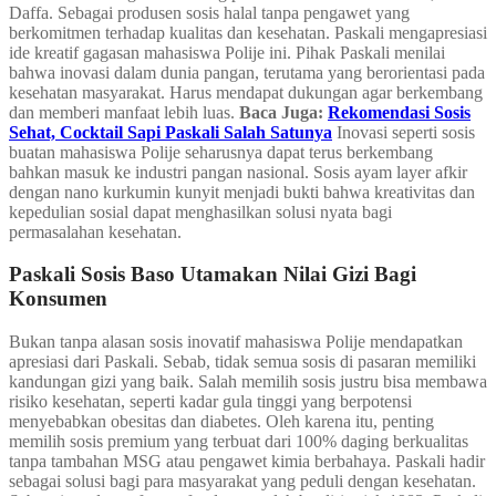
Daffa. Sebagai produsen sosis halal tanpa pengawet yang
berkomitmen terhadap kualitas dan kesehatan. Paskali mengapresiasi
ide kreatif gagasan mahasiswa Polije ini. Pihak Paskali menilai
bahwa inovasi dalam dunia pangan, terutama yang berorientasi pada
kesehatan masyarakat. Harus mendapat dukungan agar berkembang
dan memberi manfaat lebih luas.
Baca Juga:
Rekomendasi Sosis
Sehat, Cocktail Sapi Paskali Salah Satunya
Inovasi seperti sosis
buatan mahasiswa Polije seharusnya dapat terus berkembang
bahkan masuk ke industri pangan nasional. Sosis ayam layer afkir
dengan nano kurkumin kunyit menjadi bukti bahwa kreativitas dan
kepedulian sosial dapat menghasilkan solusi nyata bagi
permasalahan kesehatan.
Paskali Sosis Baso Utamakan Nilai Gizi Bagi
Konsumen
Bukan tanpa alasan sosis inovatif mahasiswa Polije mendapatkan
apresiasi dari Paskali. Sebab, tidak semua sosis di pasaran memiliki
kandungan gizi yang baik. Salah memilih sosis justru bisa membawa
risiko kesehatan, seperti kadar gula tinggi yang berpotensi
menyebabkan obesitas dan diabetes. Oleh karena itu, penting
memilih sosis premium yang terbuat dari 100% daging berkualitas
tanpa tambahan MSG atau pengawet kimia berbahaya. Paskali hadir
sebagai solusi bagi para masyarakat yang peduli dengan kesehatan.