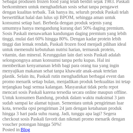
Sebagai produsen frozen food yang telah berdiri sejak 1983. Paskali
berkomitmen untuk menghadirkan sosis sehat tanpa pengawet
dengan kualitas terbaik. Tak hanya itu, seluruh produk Paskali telah
bersertifikat halal dan lulus uji BPOM, sehingga aman untuk
konsumsi setiap hari. Berbeda dengan produk sejenis yang
umumnya hanya mengandung kurang dari 50% daging premium.
Sosis Paskali menawarkan kandungan daging premium yang lebih
tinggi, mulai dari 60% hingga 80%. Dengan kadar protein lebih
tinggi dan lemak rendah, Paskali frozen food menjadi pilihan ideal
untuk memenuhi kebutuhan nutrisi harian, termasuk protein,
vitamin, dan mineral. Keunggulan lain dari sosis Paskali adalah
selongsongnya aman konsumsi tanpa perlu kupas. Hal ini
memberikan kenyamanan lebih bagi para orang tua yang ingin
menyajikan makanan sehat tanpa khawatir anak-anak tertelan
plastik. Selain itu, Paskali rutin menghadirkan berbagai event dan
promo menarik setiap bulan, menjadikan produk berkualitas ini tetap
terjangkau bagi semua kalangan. Masyarakat tidak perlu repot
mencari sosis Paskali karena tersedia secara online maupun offline.
Untuk konsumen Bandung, produk dalam waktu maksimal 3 jam
sudah sampai ke alamat tujuan. Sementara untuk pengiriman luar
kota, tersedia opsi pengiriman 24 jam dengan ketahanan produk
hingga 3 hari pada suhu ruang. Jadi, tunggu apa lagi? Segera
checkout sosis Paskali favorit dan nikmati promo menarik dengan
voucher potongan hingga 50%!
Posted in:
Blog