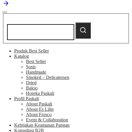
Search
for:
Search
Produk Best Seller
Katalog
Best Seller
Sosis
Handmade
Smoked – Delicatessen
Dried
Bakso
Horeka Paskali
Profil Paskali
About Paskali
About Es Lilin
About Frosco
Event & Collaboration
Kebijakan Keamanan Pangan
Konsultasi B2B