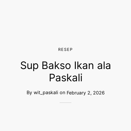
d
so
ka Paskali
RESEP
Sup Bakso Ikan ala
Paskali
By
wit_paskali
on
February 2, 2026