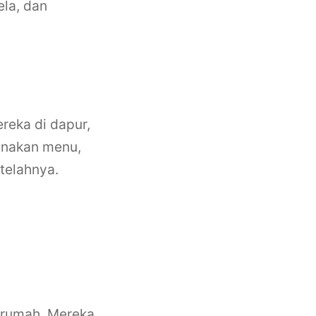
la, dan
reka di dapur,
anakan menu,
telahnya.
 rumah. Mereka