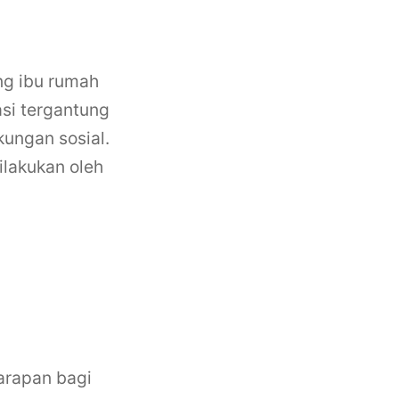
ng ibu rumah
asi tergantung
kungan sosial.
lakukan oleh
arapan bagi