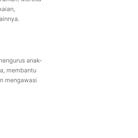
kaian,
ainnya.
mengurus anak-
ka, membantu
an mengawasi