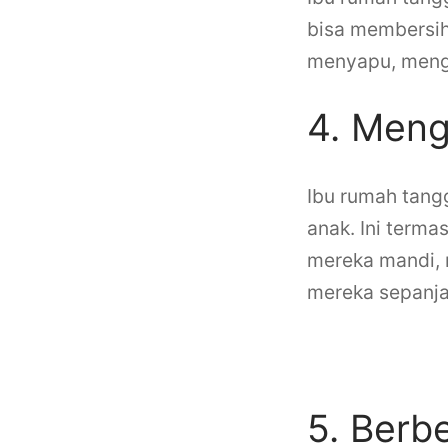
bisa membersih
menyapu, menge
4. Meng
Ibu rumah tang
anak. Ini ter
mereka mandi,
mereka sepanja
Kegiatan
5. Berb