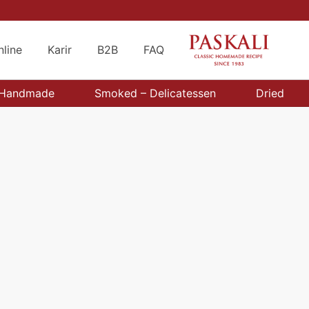
nline
Karir
B2B
FAQ
Handmade
Smoked – Delicatessen
Dried