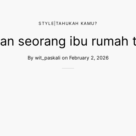
STYLE|TAHUKAH KAMU?
tan seorang ibu rumah 
By
wit_paskali
on
February 2, 2026