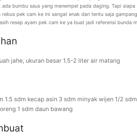
ak ada bumbu saus yang menempel pada daging. Tapi siapa s
 rebus pek cam ke ini sangat enak dan tentu saja gampang 
 kasih resep ayam pek cam ke ya buat jadi referensi bunda
ahan
uah jahe, ukuran besar
1.5-2 liter air matang
am
1.5 sdm kecap asin
3 sdm minyak wijen
1/2 sdm
goreng
1 sdm daun bawang
mbuat