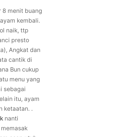
r 8 menit buang
n ayam kembali.
l naik, ttp
nci presto
ka), Angkat dan
ta cantik di
ana Bun cukup
satu menu yang
i sebagai
elain itu, ayam
n ketaatan.
.
ek
nanti
uk memasak