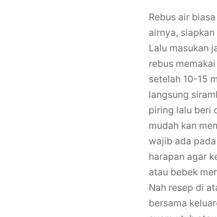
Rebus air bias
airnya, siapkan
Lalu masukan j
rebus memakai a
setelah 10-15 m
langsung siramk
piring lalu be
mudah kan mema
wajib ada pada
harapan agar ke
atau bebek menj
Nah resep di at
bersama keluar