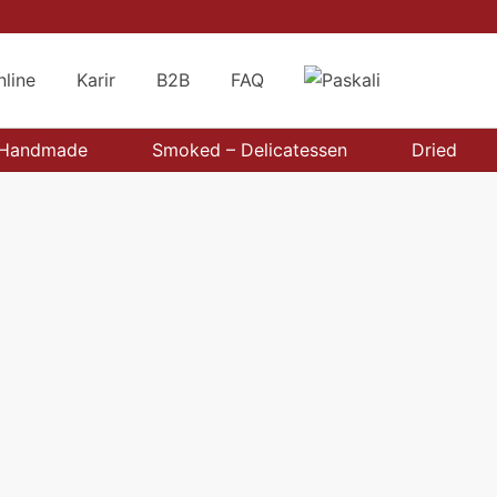
nline
Karir
B2B
FAQ
Handmade
Smoked – Delicatessen
Dried