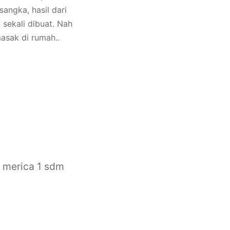
angka, hasil dari
sekali dibuat. Nah
 masak di rumah..
 merica
1 sdm