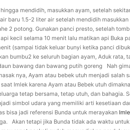
a hingga mendidih, masukkan ayam, setelah sekita
 air baru 1.5-2 liter air setelah mendidih masukka
ahe 2 potong.
Gunakan panci presto, setelah tombo
pi kecil selama 10 menit lalu matikan api
Buka pa
enit (sampai tidak keluar bunyi ketika panci dibu
an bumbu2 ke seluruh bagian ayam, Aduk rata, ta
ri daun bawang dan bawang putih goreng
Nah gim
sak nya, Ayam atau bebek utuh menjadi salah 
 saat Imlek karena Ayam atau Bebek utuh dimakna
luarga tetap bersama, tetap utuh, dan bahagia. S
adi simbol udara yang memiliki arti kesetiaan da
as bisa jadi referensi Bunda untuk merayakan
Iml
ga.
Akan tetapi jika Bunda tidak ada waktu unt