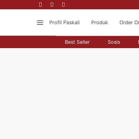
Profil Paskali
Produk
Order O
Best Seller
Sosis