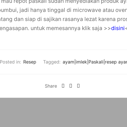
 mau repot paskali sudah menyediakan produk a
bumbui, jadi hanya tinggal di microwave atau ove
ang dan siap di sajikan rasanya lezat karena pro
pengasapan. untuk memesannya klik saja >>
disini
Posted in:
Resep
Tagged:
ayam|imlek|Paskali|resep ay
Share