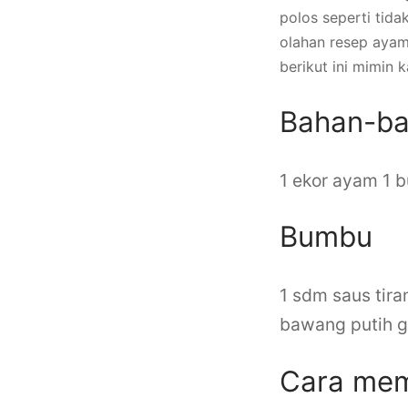
polos seperti tid
olahan resep ayam
berikut ini mimin
Bahan-b
1 ekor ayam
1 b
Bumbu
1 sdm saus tir
bawang putih 
Cara me