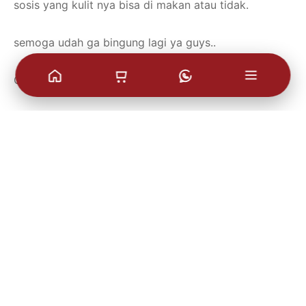
sosis yang kulit nya bisa di makan atau tidak.
semoga udah ga bingung lagi ya guys..
Copywriter : Ganoz
sumber : klikdokter
Baca juga :
https://sosisbasopaskali.com/resep-sosis-bakar-
simple/
https://sosisbasopaskali.com/risoles-mozzarela-with-
smoked-beef-ala-paskali/